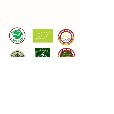
Details
Schollödt 1
3261 Steinakirchen am Forst
www.derkastanienhof.at
info.derkastanienhof@gmail.com