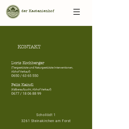
der Kastanienhof
KONTAKT
Doris Kochberger
(Tiergestützte und Naturgestützte Interventionen,
Abhof Verkauf)
0650 /
63 65 550
​Felix Kaindl
(Kälberaufzucht, Abhof Verkauf)
0677 /
18 06 88 99
Schollödt 1
3261 Steinakirchen am Forst