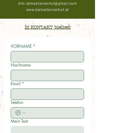
info.derkastanienhof@gmail.com
www.derkastanienhof.at
In KONTAKT bleiben
VORNAME
*
Nachname
Email
*
Telefon
Mein Text