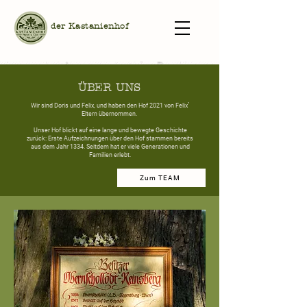
der Kastanienhof
ÜBER UNS
Wir sind Doris und Felix, und haben den Hof 2021 von Felix`
Eltern übernommen.
Unser Hof blickt auf eine lange und bewegte Geschichte
zurück: Erste Aufzeichnungen über den Hof stammen bereits
aus dem Jahr 1334. Seitdem hat er viele Generationen und
Familien erlebt.
Zum TEAM