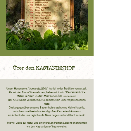
Über den KASTANIENHOF
Oberschollödt
Unser Hausname, "
", ist tief in der Tradition verwurzelt.
Kastanienhof –
Als wir den Biohof übernahmen, haben wir ihn in "
Natur & Tier in der Oberschollödt
" umbenannt.
Der neue Name verbindet die Geschichte mit unserer persönlichen
Note:
Direkt gegenüber unseres Bauernhofes steht eine kleine Kapelle,
zwischen zwei beeindruckend großen Kastanienbäumen –
ein Anblick der uns täglich aufs Neue begeistert und Kraft schenkt.
Mit viel Liebe zur Natur und einer großen Portion Leidenschaft führen
wir den Kastanienhof heute weiter.