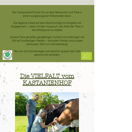
Der Kastanienhof ist ein Ort, an dem Menschen und Tiere in
einem ausgewogenen Miteinander leben.
Die tägliche Arbeit auf dem Biohof erfolgt mit Sorgfalt und
Engagement – stets mit dem Anspruch, das Wohl der Tiere in
den Mittelpunkt zu stellen.
Unsere Tiere genießen ganzjährigen Auslauf und verbringen viel
Zeit auf weitläufigen Weiden – bei jedem Wetter und zu jeder
Jahreszeit. Denn wir sind überzeugt:
Nur wer sich frei bewegen und natürlich grasen darf, lebt
gesund und zufrieden.
Die VIELFALT vom
KASTANIENHOF